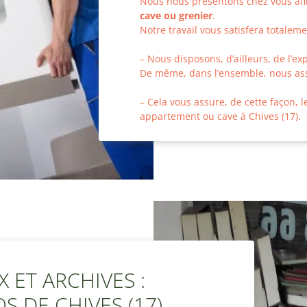
Nous nous présentons chez vous afi
cave ou grenier
.
Notre travail vous satisfera totaleme
– Nous disposons, d’ailleurs, de l’e
De même, dans l’ensemble, nous ass
– Cela vous assure, de cette façon, 
appartement ou cave à Chives (17).
 ET ARCHIVES :
S DE CHIVES (17)