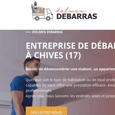
Aller
au
contenu
DOLMEN DEBARRAS
ENTREPRISE DE DÉB
À CHIVES (17)
Besoin de désencombrer une maison, un apparteme
Quel que soit le type de habitation ou de local pr
capables de vous offrir une prestation efficace. Ain
professionnels.
Après cela, nous laissons les endroits vides et prop
SOLLICITEZ-NOUS