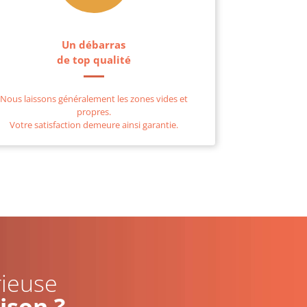
Un débarras
de top qualité
Nous laissons généralement les zones vides et
propres.
Votre satisfaction demeure ainsi garantie.
rieuse
ison ?