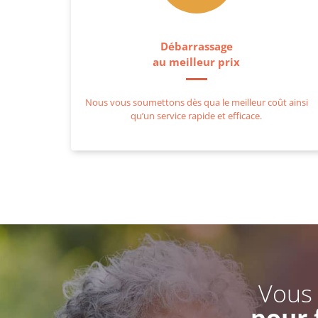
Débarrassage
au meilleur prix
Nous vous soumettons dès qua le meilleur coût ainsi
qu’un service rapide et efficace.
Vous 
pour 