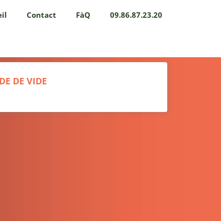
il
Contact
FàQ
09.86.87.23.20
E DE VIDE